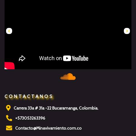
‹
›
CONTACTANOS
Carrera 33a # 31a -22 Bucaramanga, Colombia.
+573053263396
Contacto@Minavivamiento.com.co